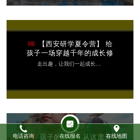
【西安研学夏令营】 给
孩子一场穿越千年的成长修
行，点亮孩子知识版图
走出趣，让我们一起成长！西安旧时称为长安这里是中国历史上建都朝代最多的历史最悠久的城市是中国四大古都之一在《史记》被誉为"金城千里，天府之国"享有"中华民族摇篮"之美誉纸上得来终觉浅，绝知此事要躬行经历是最好的学习方式西安夏令营是最美的相遇一场夏令营可以让孩子们不断增长见识，不断成长掌握文化的精髓，历史的深厚在“行走的课堂”里邂逅美好未来01穿汉服、学汉礼# 汉礼盛大开营仪式汉文化是中国主流...
孩子的蜕变，从这里开
电话咨询
在线报名
在线地图