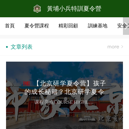
黃埔小兵特訓夏令營
首頁
夏令營課程
精彩回顧
訓練基地
安全
文章列表
【北京研学夏令营】孩子
的成长秘籍？北京研学夏令
营来揭晓
课程亮点COURSE HIGHLIGHTS 知识学习活动通过把科学性、知识性、文化性活动与故宫、科技馆、博物馆的展览内容相结合，学生通过实地的亲身实践，提高了自身综合运用知识解决问题的能力、交流合作的能力。 思维启发探究式学习思维、内省思维，从通过问题引导，锻炼学生将学科知识与现实问题相结合，到个人价值的思考，启迪学生对于未来的探索。 关系重建我与自我的关系、我与他人的关系、我与社会的关系...